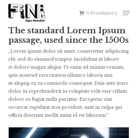
Skip
Men
to
0 Przedmiot/y
Close
main
Menu
content
The standard Lorem Ipsum
passage, used since the 1500s
„Lorem ipsum dolor sit amet, consectetur adipiscing
elit, sed do eiusmod tempor incididunt ut labore
et dolore magna aliqua. Ut enim ad minim veniam,
quis nostrud exercitation ullamco laboris nisi
ut aliquip ex ea commodo consequat. Duis aute irure
dolor in reprehenderit in voluptate velit esse cillum
dolore eu fugiat nulla pariatur. Excepteur sint
occaecat cupidatat non proident, sunt in culpa qui
officia deserunt mollit anim id est laborum.”