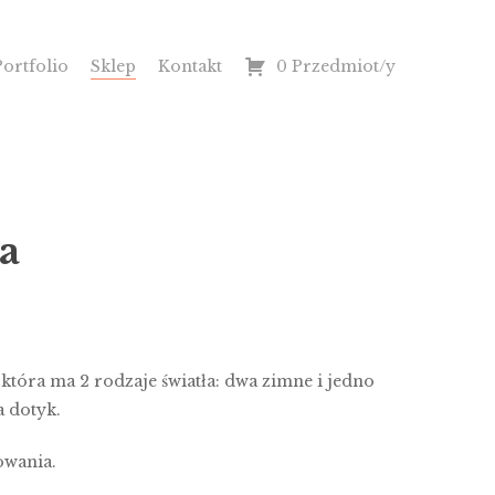
Portfolio
Sklep
Kontakt
0 Przedmiot/y
a
tóra ma 2 rodzaje światła: dwa zimne i jedno
a dotyk.
owania.